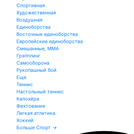
Спортивная
Художественная
Воздушная
Единоборства
Восточные единоборства
Европейские единоборства
Смешанные, ММА
Грэпплинг
Самооборона
Рукопашный бой
Еще
Теннис
Настольный теннис
Капоэйра
Фехтование
Легкая атлетика
Хоккей
Больше Спорт
→