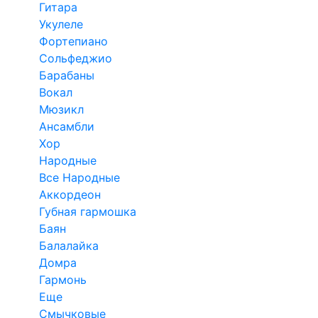
Гитара
Укулеле
Фортепиано
Сольфеджио
Барабаны
Вокал
Мюзикл
Ансамбли
Хор
Народные
Все Народные
Аккордеон
Губная гармошка
Баян
Балалайка
Домра
Гармонь
Еще
Смычковые