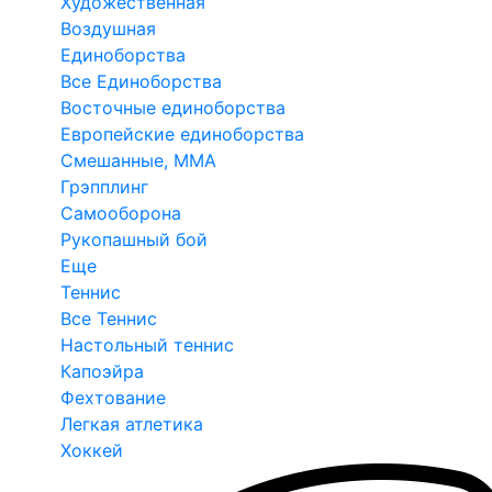
Художественная
Воздушная
Единоборства
Все Единоборства
Восточные единоборства
Европейские единоборства
Смешанные, ММА
Грэпплинг
Самооборона
Рукопашный бой
Еще
Теннис
Все Теннис
Настольный теннис
Капоэйра
Фехтование
Легкая атлетика
Хоккей