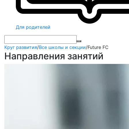
Для родителей
Круг развития
/
Все школы и секции
/
Future FC
Направления занятий