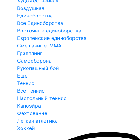
Художественная
Воздушная
Единоборства
Все Единоборства
Восточные единоборства
Европейские единоборства
Смешанные, ММА
Грэпплинг
Самооборона
Рукопашный бой
Еще
Теннис
Все Теннис
Настольный теннис
Капоэйра
Фехтование
Легкая атлетика
Хоккей