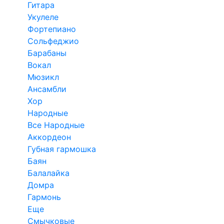
Гитара
Укулеле
Фортепиано
Сольфеджио
Барабаны
Вокал
Мюзикл
Ансамбли
Хор
Народные
Все Народные
Аккордеон
Губная гармошка
Баян
Балалайка
Домра
Гармонь
Еще
Смычковые