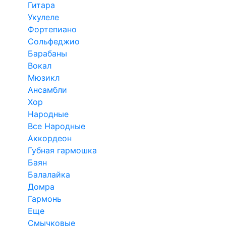
Гитара
Укулеле
Фортепиано
Сольфеджио
Барабаны
Вокал
Мюзикл
Ансамбли
Хор
Народные
Все Народные
Аккордеон
Губная гармошка
Баян
Балалайка
Домра
Гармонь
Еще
Смычковые