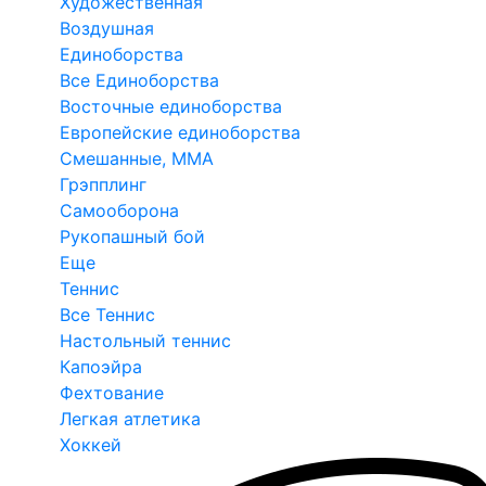
Художественная
Воздушная
Единоборства
Все Единоборства
Восточные единоборства
Европейские единоборства
Смешанные, ММА
Грэпплинг
Самооборона
Рукопашный бой
Еще
Теннис
Все Теннис
Настольный теннис
Капоэйра
Фехтование
Легкая атлетика
Хоккей