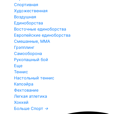
Спортивная
Художественная
Воздушная
Единоборства
Восточные единоборства
Европейские единоборства
Смешанные, ММА
Грэпплинг
Самооборона
Рукопашный бой
Еще
Теннис
Настольный теннис
Капоэйра
Фехтование
Легкая атлетика
Хоккей
Больше Спорт
→