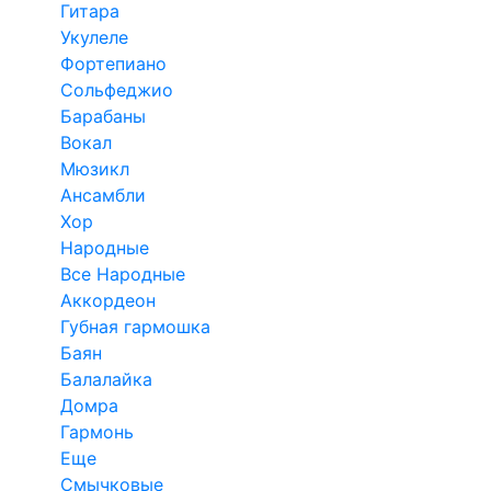
Гитара
Укулеле
Фортепиано
Сольфеджио
Барабаны
Вокал
Мюзикл
Ансамбли
Хор
Народные
Все Народные
Аккордеон
Губная гармошка
Баян
Балалайка
Домра
Гармонь
Еще
Смычковые