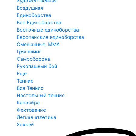
Художественная
Воздушная
Единоборства
Все Единоборства
Восточные единоборства
Европейские единоборства
Смешанные, ММА
Грэпплинг
Самооборона
Рукопашный бой
Еще
Теннис
Все Теннис
Настольный теннис
Капоэйра
Фехтование
Легкая атлетика
Хоккей