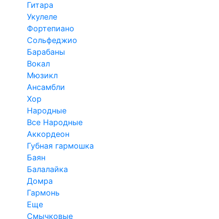
Гитара
Укулеле
Фортепиано
Сольфеджио
Барабаны
Вокал
Мюзикл
Ансамбли
Хор
Народные
Все Народные
Аккордеон
Губная гармошка
Баян
Балалайка
Домра
Гармонь
Еще
Смычковые