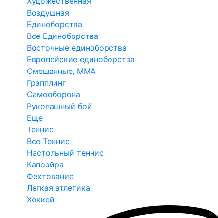
Художественная
Воздушная
Единоборства
Все Единоборства
Восточные единоборства
Европейские единоборства
Смешанные, ММА
Грэпплинг
Самооборона
Рукопашный бой
Еще
Теннис
Все Теннис
Настольный теннис
Капоэйра
Фехтование
Легкая атлетика
Хоккей