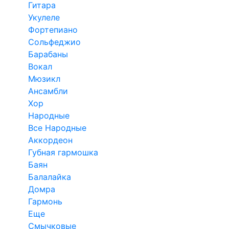
Гитара
Укулеле
Фортепиано
Сольфеджио
Барабаны
Вокал
Мюзикл
Ансамбли
Хор
Народные
Все Народные
Аккордеон
Губная гармошка
Баян
Балалайка
Домра
Гармонь
Еще
Смычковые