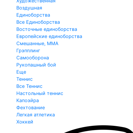
Художественная
Воздушная
Единоборства
Все Единоборства
Восточные единоборства
Европейские единоборства
Смешанные, ММА
Грэпплинг
Самооборона
Рукопашный бой
Еще
Теннис
Все Теннис
Настольный теннис
Капоэйра
Фехтование
Легкая атлетика
Хоккей