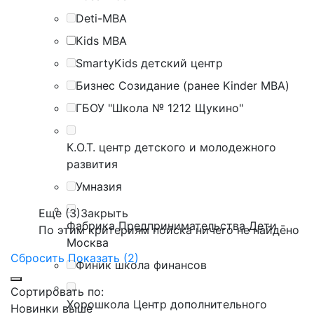
Deti-MBA
Kids MBA
SmartyKids детский центр
Бизнес Созидание (ранее Kinder MBA)
ГБОУ "Школа № 1212 Щукино"
К.О.Т. центр детского и молодежного
развития
Умназия
Еще (3)
Закрыть
Фабрика Предпринимательства Дети -
По этим критериям поиска ничего не найдено
Москва
Сбросить
Показать (2)
Финик школа финансов
Сортировать по:
Хорошкола Центр дополнительного
Новинки выше