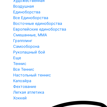
Художественная
Воздушная
Единоборства
Все Единоборства
Восточные единоборства
Европейские единоборства
Смешанные, ММА
Грэпплинг
Самооборона
Рукопашный бой
Еще
Теннис
Все Теннис
Настольный теннис
Капоэйра
Фехтование
Легкая атлетика
Хоккей