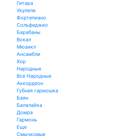
Гитара
Укулеле
Фортепиано
Сольфеджио
Барабаны
Вокал
Мюзикл
Ансамбли
Хор
Народные
Все Народные
Аккордеон
Губная гармошка
Баян
Балалайка
Домра
Гармонь
Еще
Смычковые