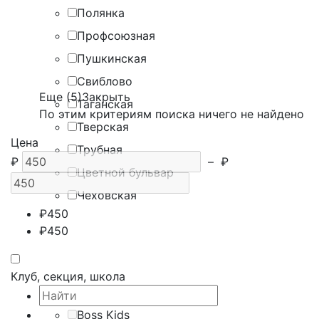
Полянка
Профсоюзная
Пушкинская
Свиблово
Еще (5)
Закрыть
Таганская
По этим критериям поиска ничего не найдено
Тверская
Цена
Трубная
₽
–
₽
Цветной бульвар
Чеховская
₽
450
₽
450
Клуб, секция, школа
Boss Kids