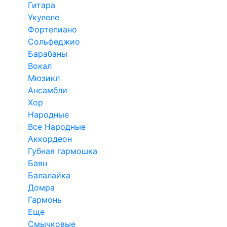
Гитара
Укулеле
Фортепиано
Сольфеджио
Барабаны
Вокал
Мюзикл
Ансамбли
Хор
Народные
Все Народные
Аккордеон
Губная гармошка
Баян
Балалайка
Домра
Гармонь
Еще
Смычковые