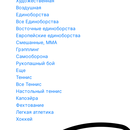
Художественная
Воздушная
Единоборства
Все Единоборства
Восточные единоборства
Европейские единоборства
Смешанные, ММА
Грэпплинг
Самооборона
Рукопашный бой
Еще
Теннис
Все Теннис
Настольный теннис
Капоэйра
Фехтование
Легкая атлетика
Хоккей